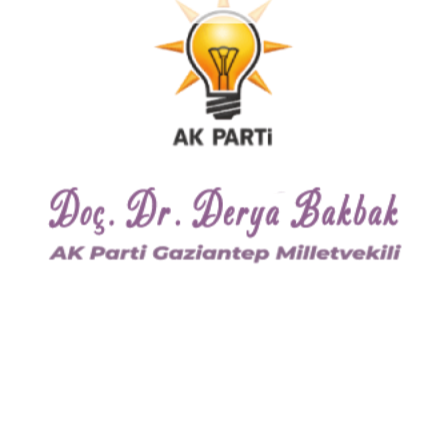
, sed diam nonummy nibh euismod tincidunt ut laoreet dolore magna al
t aliquip ex ea commodo consequat. Duis autem vel eum iriure dolor in 