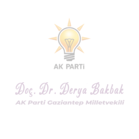
Kendisinin bizlere emanet ettiği bu eşsiz vatanı, her
geçen gün daha da yücelen, dünyanın eşsiz; refah,
adil, çalışkan ve çağdaş ülkelerinden biri haline
getirmek için hiç durmadan çalışmaya devam
ediyoruz.
Bizden sonraki nesillere vatan olma bilinciyle
Atatürk'ü anlatmakta vazifelerimizden biridir. Bu
duygu ve düşüncelerle Mustafa Kemal Atatürk’ün
kalplerimizdeki yeri hiçbir zaman değişmeyecek; ona
olan bağlılığımız, sevgi ve saygımız azalmadan
sonsuza kadar devam edecektir.