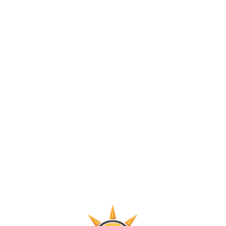
alanlarını, sınıflarını gezerek yetkililerden
bilgi aldı. “Kurslarımız gayet iyi biçimde
tasarlandı, evlatlarımız için ideal bir ortam”
ifadelerini kullanan Dr. Bakbak, “Sosyal
donatı alanları olsun, oyun odası ve
mutfaklar olsun, yavrularımızın kaliteli bir
öğrenim görebilmeleri için her türlü şart
karşılanıyor. Hayırseverlerimizin çabaları,
Müftülüğümüzün etkin işbirliğiyle Gazi
şehrimizin evlatlarını geleceğe her yönden
en iyi şekilde hazırlamayı sürdüreceğiz.”
dedi.