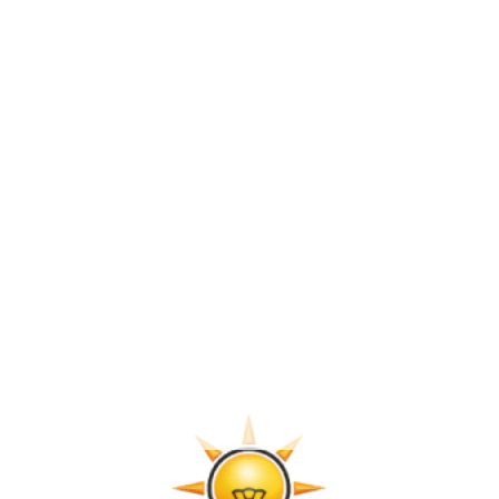
13 MAYIS 2011
AKPARTİ GAZİANTEP MİLLETVEKİLİ ADAYI
DERYA BAKBAK VE DİĞER MİLLETVEKİLİ
ADAYLARI SEÇMENLERLE BULUŞTU.