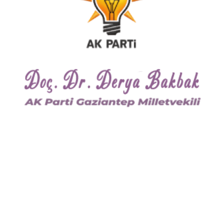
Belediyesi Başkanı Dr. Asım Güzelbey, Gaziantep
Valisi Erdal Ata ve Aile ve Sosyal Politikalar Bakanı
Fatma Şahin söz alarak duygu ve düşüncelerini
katılımcılarla paylaştılar.
Toplantıda Gaziantep'e okul yaptıran hayırseverler
Süzer Holding Yönetim Kurulu Başkanı Mustafa
Süzer, Ahmet Besim (Kaşıbeyaz), Ahmet Mukdat
Ziylan, Fikret Öztürk, Nurettin Horoz, Cennet Süzer,
Hasan Çapan, Celal Doğan ve Mehmet Okan'a birer
onur belgesi takdim edildi.
Katılımcıların söz alarak duygu ve düşüncelerini
ifade ettikleri son bölümde ise hayırseverlerden
kampanyalara destek olma sözü geldi. İşadamı
Mustafa Kaygısız bir köy okulu, Tekstilci Mehmet
Bildirici Nizip'e bir okul, Otomotivci Ali Uçar İbrahimli
Köyü'ne bir okul, İstanbul Gaziantepliler Dernekleri
Federasyonu Başkanı İnal Aydınoğlu 2013 yılında bir