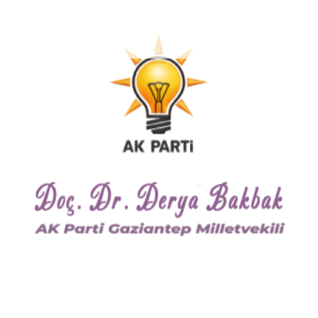
 Özellikle Nurdağı ve İslahiye’de yaşanan büyük yıkımı bir yıl değil, bin 
uk, dünyaya örnek bir dayanışma ruhu ile yaralarımızı sardık. Depremze
etiyle yol aldık. Vatandaşlarımızı konteynerlera yerleştirerek, zaman ka
po/ahır/dükkan olmak üzere toplam 850 bin bağımsız bölümün inşası iç
nu yansıtan, sosyal donatıları, alt-üst yapısıyla sağlam ve güvenli k