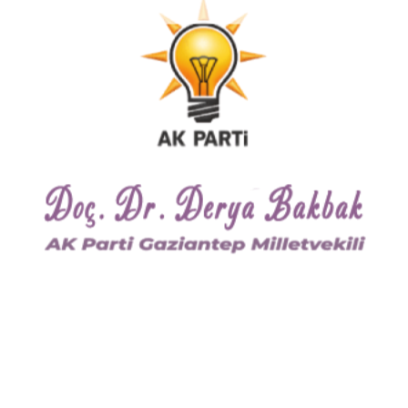
. Ayşe Balat’a konuk olan Dr. Bakbak, “Gaziantep Üniversitemize kadın eli
ehrimizin dört bir yanını değiştirip dönüştürmeye devam edecekler.” diy
esi Hastanesi Başhekimi Prof. Dr. Belgin Alaşehirli ile devam eden Dr.
tirebilir, yeter ki fırsat yakalasınlar.” ifadelerini kullandı.
nı ve alınan tedbirler hakkında bilgi verdi. Pandemi sürecinde canlarını 
eden ayrıldı.